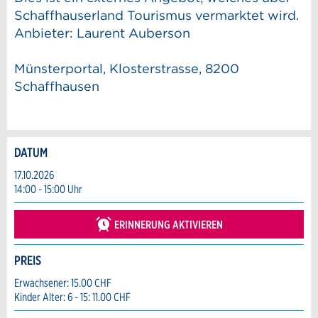
Schaffhauserland Tourismus vermarktet wird.
Anbieter: Laurent Auberson
Münsterportal, Klosterstrasse, 8200
Schaffhausen
DATUM
Anzeige beanstanden
Anzeige weiterempfehlen
17.10.2026
14:00 - 15:00 Uhr
Reservation
Ihr Feedback wird sehr geschätzt!
Empfehlen Sie diese Anzeige an Freunde
weiter.
ERINNERUNG AKTIVIEREN
Veranstaltungsdatum *:
Allgemeines Feedback
Anzahl der Teilnehmer *:
PREIS
Anzeige nicht mehr gültig
Anzeige unvollständig
Erwachsener: 15.00 CHF
Kinder Alter: 6 - 15: 11.00 CHF
Vorname / Nachname *: