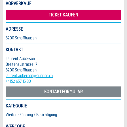
VORVERKAUF
TICKET KAUFEN
Firma / Organisation:
ADRESSE
8200 Schaffhausen
Adresszusatz:
* Eingabe erforderlich
KONTAKT
ANZEIGE WEITEREMPFEHLEN
Laurent Auberson
Nachricht
Strasse und Nr. *:
Breitenaustrasse 171
Schliessen
8200 Schaffhausen
laurent.auberson@sunrise.ch
+4152 657 15 80
PLZ / Ort *:
KONTAKTFORMULAR
* Eingabe erforderlich
E-Mail *:
KATEGORIE
Zur Qualitätssicherung wird eine Kopie der E-
Kontakt
Mail an guidle übermittelt.
Weitere Führung / Besichtigung
Telefon *:
NACHRICHT SENDEN
WEBCODE
Verfassen Sie eine Nachricht für die Kontaktpersonen dieser