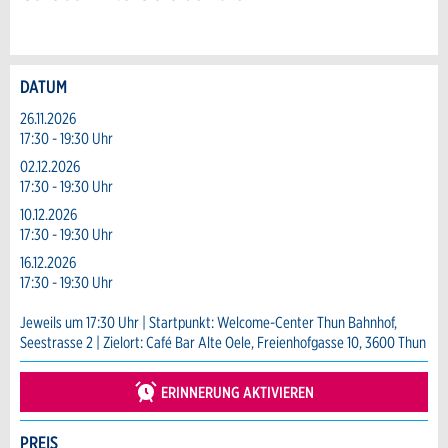
DATUM
Anzeige beanstanden
Anzeige weiterempfehlen
26.11.2026
17:30 - 19:30 Uhr
Reservation
Ihr Feedback wird sehr geschätzt!
Empfehlen Sie diese Anzeige an Freunde
02.12.2026
weiter.
17:30 - 19:30 Uhr
Veranstaltungsdatum *:
Allgemeines Feedback
10.12.2026
Anzahl der Teilnehmer *:
17:30 - 19:30 Uhr
Anzeige nicht mehr gültig
16.12.2026
Anzeige unvollständig
17:30 - 19:30 Uhr
Vorname / Nachname *:
Jeweils um 17:30 Uhr | Startpunkt: Welcome-Center Thun Bahnhof,
Seestrasse 2 | Zielort: Café Bar Alte Oele, Freienhofgasse 10, 3600 Thun
Firma / Organisation:
ERINNERUNG AKTIVIEREN
PREIS