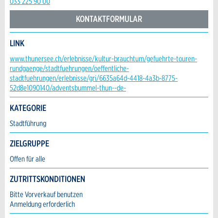
033 225 90 00
* Pflichtfeld
Information: Zur Qualitätssicherung wird eine
KONTAKTFORMULAR
Kopie der E-Mail an guidle gesendet.
LINK
This site is protected by reCAPTCHA and the Google
Kontakt
Privacy Policy
and
Terms of Service
apply.
www.thunersee.ch/erlebnisse/kultur-brauchtum/gefuehrte-touren-
rundgaenge/stadtfuehrungen/oeffentliche-
stadtfuehrungen/erlebnisse/gri/6635a64d-4418-4a3b-8775-
Verfassen Sie eine Nachricht für die Kontaktpersonen dieser
SCHLIESSEN
52d8e1090140/adventsbummel-thun--de-
Anzeige.
ANMELDEN
KATEGORIE
Stadtführung
ZIELGRUPPE
Offen für alle
ZUTRITTSKONDITIONEN
Bitte Vorverkauf benutzen
Adresse
Anmeldung erforderlich