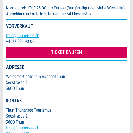
Adresszusatz:
* Eingabe erforderlich
Normalpreis: CHF 25.00 pro Person (Vergünstigungen siehe Webseite)
Anmeldung erforderlich, Teilnehmerzahl beschränkt
ANZEIGE WEITEREMPFEHLEN
Nachricht
Strasse und Nr. *:
VORVERKAUF
Schliessen
thun@thunersee.ch
+41 33 225 90 00
PLZ / Ort *:
TICKET KAUFEN
* Eingabe erforderlich
ADRESSE
E-Mail *:
Zur Qualitätssicherung wird eine Kopie der E-
Welcome-Center am Bahnhof Thun
Mail an guidle übermittelt.
Seestrasse 2
3600 Thun
Telefon *:
NACHRICHT SENDEN
KONTAKT
Schliessen
Thun-Thunersee Tourismus
Nachricht:
Seestrasse 2
3600 Thun
thun@thunersee.ch