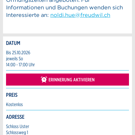
Informationen und Buchungen wenden sich
Interessierte an:
noldi.hue@freudwil.ch
DATUM
Anzeige beanstanden
Anzeige weiterempfehlen
Bis 25.10.2026
jeweils So
Reservation
14:00 - 17:00 Uhr
Ihr Feedback wird sehr geschätzt!
Empfehlen Sie diese Anzeige an Freunde
weiter.
Veranstaltungsdatum *:
ERINNERUNG AKTIVIEREN
Allgemeines Feedback
Anzahl der Teilnehmer *:
Anzeige nicht mehr gültig
PREIS
Anzeige unvollständig
Kostenlos
Vorname / Nachname *:
ADRESSE
Schloss Uster
Firma / Organisation:
Schlossweg 1