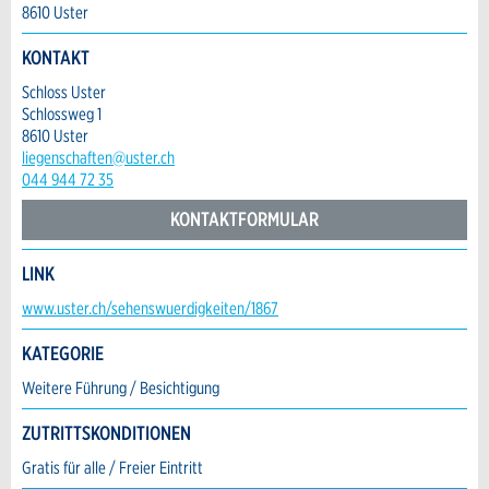
8610 Uster
KONTAKT
Adresszusatz:
* Eingabe erforderlich
Schloss Uster
Schlossweg 1
ANZEIGE WEITEREMPFEHLEN
8610 Uster
Nachricht
Strasse und Nr. *:
liegenschaften@uster.ch
Schliessen
044 944 72 35
KONTAKTFORMULAR
PLZ / Ort *:
LINK
* Eingabe erforderlich
Kontakt
www.uster.ch/sehenswuerdigkeiten/1867
E-Mail *:
Zur Qualitätssicherung wird eine Kopie der E-
KATEGORIE
Verfassen Sie eine Nachricht für die Kontaktpersonen dieser
Mail an guidle übermittelt.
Anzeige.
Weitere Führung / Besichtigung
Telefon *:
NACHRICHT SENDEN
ZUTRITTSKONDITIONEN
Schliessen
Gratis für alle / Freier Eintritt
Nachricht: