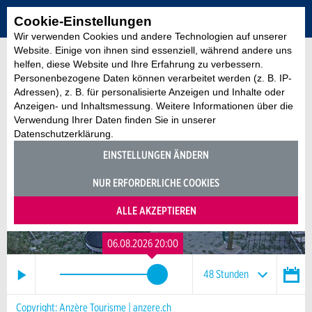
Cookie-Einstellungen
Wir verwenden Cookies und andere Technologien auf unserer
Website. Einige von ihnen sind essenziell, während andere uns
ZURÜCK ZUR ÜBERSICHT
helfen, diese Website und Ihre Erfahrung zu verbessern.
Personenbezogene Daten können verarbeitet werden (z. B. IP-
Adressen), z. B. für personalisierte Anzeigen und Inhalte oder
Anzeigen- und Inhaltsmessung. Weitere Informationen über die
Verwendung Ihrer Daten finden Sie in unserer
Datenschutzerklärung.
EINSTELLUNGEN ÄNDERN
NUR ERFORDERLICHE COOKIES
ALLE AKZEPTIEREN
06.08.2026 20:00
48 Stunden
AUGUST
2026
48 Stunden
30 Tage
12 Monate
Copyright: Anzère Tourisme | anzere.ch
Mo
Di
Mi
Do
Fr
Sa
So