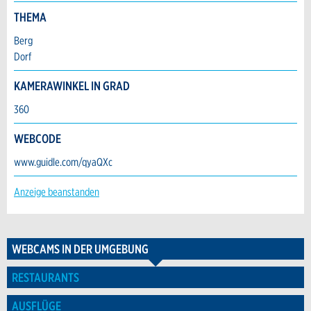
Anzeige nicht mehr gültig
THEMA
Anzeige unvollständig
Berg
Dorf
KAMERAWINKEL IN GRAD
360
Adresse
WEBCODE
* Eingabe erforderlich
www.guidle.com/qyaQXc
ANZEIGE WEITEREMPFEHLEN
Anzeige beanstanden
Nachricht
Schliessen
RESTAURANTS
AUSFLÜGE
VERANSTALTUNGEN
FERIENWOH
WEBCAMS IN DER UMGEBUNG
RESTAURANTS
* Eingabe erforderlich
AUSFLÜGE