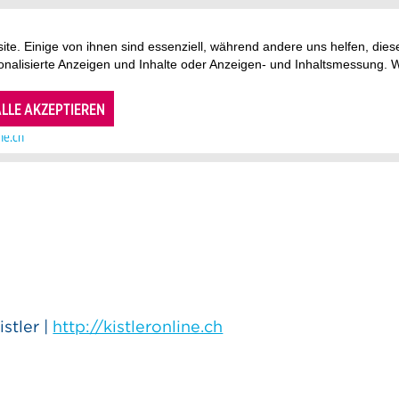
te. Einige von ihnen sind essenziell, während andere uns helfen, di
sonalisierte Anzeigen und Inhalte oder Anzeigen- und Inhaltsmessung. 
07.08.2026 21:00
48
AUGUST
48
30
LLE AKZEPTIEREN
12
ine.ch
Mo
Di
Mi
Do
27
28
29
30
3
4
5
6
10
11
12
13
17
18
19
20
24
25
26
27
stler |
http://kistleronline.ch
31
1
2
3