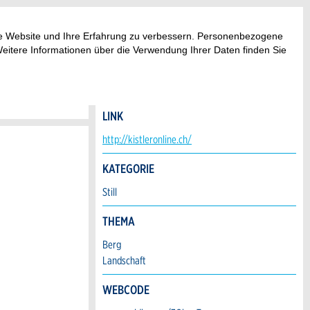
ese Website und Ihre Erfahrung zu verbessern. Personenbezogene
Weitere Informationen über die Verwendung Ihrer Daten finden Sie
ADRESSE
 Stunden
2026
 Stunden
 Tage
7232 Furna
 Monate
Fr
Sa
So
LINK
31
1
2
http://kistleronline.ch/
8
9
7
KATEGORIE
14
15
16
Still
21
22
23
THEMA
28
29
30
Berg
4
5
6
Landschaft
WEBCODE