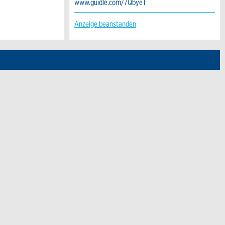
www.guidle.com/7QbyeT
Anzeige beanstanden