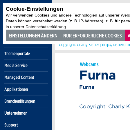
Cookie-Einstellungen
ZURÜCK ZUR ÜBERSICHT
Wir verwenden Cookies und andere Technologien auf unserer Websi
Daten können verarbeitet werden (z. B. IP-Adressen), z. B. für per
in unserer Datenschutzerklärung.
EINSTELLUNGEN ÄNDERN
NUR ERFORDERLICHE COOKIES
A
Copyright: Charly Kistler | http://kistleronl
Themenportale
Webcams
Media Service
Furna
Managed Content
Furna
Applikationen
Branchenlösungen
Copyright: Charly Ki
Unternehmen
Support