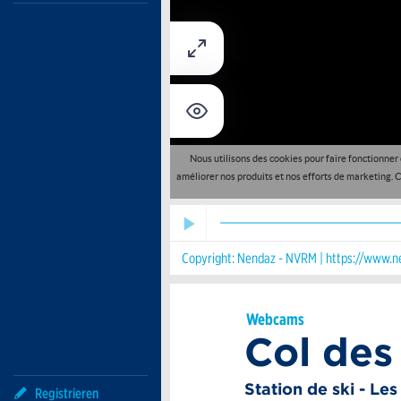
Copyright: Nendaz - NVRM | https://www.n
Webcams
Col des
Station de ski - Le
Registrieren