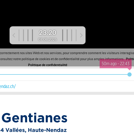
50m ago - 22:43
AUGUST
endaz.ch/
Mo
Di
Mi
Do
27
28
29
30
3
4
5
6
 Gentianes
10
11
12
13
s 4 Vallées, Haute-Nendaz
17
18
19
20