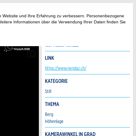
ese Website und Ihre Erfahrung zu verbessern. Personenbezogene
Weitere Informationen über die Verwendung Ihrer Daten finden Sie
ADRESSE
Station de ski - Les 4 Vallées
1997 Haute-Nendaz
LINK
https://www.nendaz.ch/
KATEGORIE
Still
THEMA
Berg
Höhenlage
KAMERAWINKEL IN GRAD