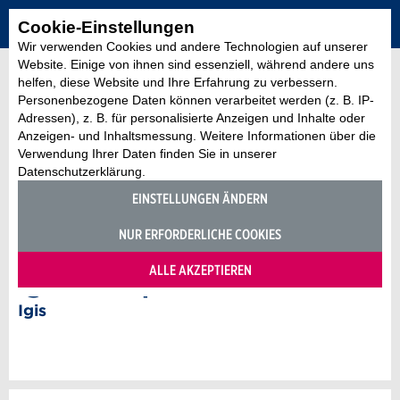
Cookie-Einstellungen
Wir verwenden Cookies und andere Technologien auf unserer
Website. Einige von ihnen sind essenziell, während andere uns
ZURÜCK ZUR ÜBERSICHT
helfen, diese Website und Ihre Erfahrung zu verbessern.
Personenbezogene Daten können verarbeitet werden (z. B. IP-
17m ago - 06:54
Adressen), z. B. für personalisierte Anzeigen und Inhalte oder
Anzeigen- und Inhaltsmessung. Weitere Informationen über die
Verwendung Ihrer Daten finden Sie in unserer
48 Stunden
AUGUST
2026
48 Stunden
30 Tage
Datenschutzerklärung.
12 Monate
EINSTELLUNGEN ÄNDERN
Copyright: Loris Zanolari
Mo
Di
Mi
Do
Fr
Sa
So
NUR ERFORDERLICHE COOKIES
27
28
29
30
31
1
2
Webcams
8
9
3
4
5
6
7
ALLE AKZEPTIEREN
Igis Landquart
10
11
12
13
14
15
16
Igis
17
18
19
20
21
22
23
24
25
26
27
28
29
30
31
1
2
3
4
5
6