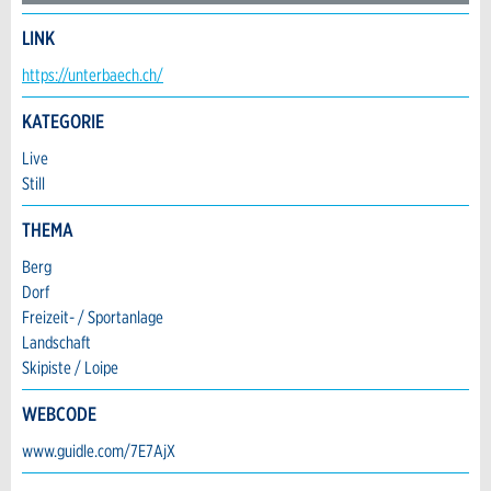
Anzeige unvollständig
LINK
Kontakt
https://unterbaech.ch/
Verfassen Sie eine Nachricht für die Kontaktpersonen dieser
KATEGORIE
Anzeige.
Live
Still
THEMA
* Eingabe erforderlich
Berg
ANZEIGE WEITEREMPFEHLEN
Dorf
Nachricht
Freizeit- / Sportanlage
Schliessen
Landschaft
Skipiste / Loipe
Adresse
WEBCODE
* Eingabe erforderlich
www.guidle.com/7E7AjX
Zur Qualitätssicherung wird eine Kopie der E-