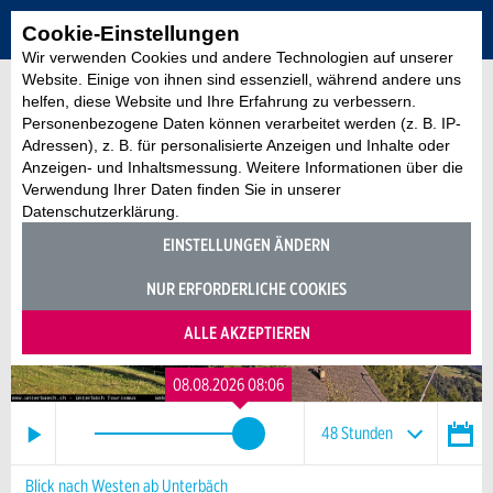
Cookie-Einstellungen
Wir verwenden Cookies und andere Technologien auf unserer
Website. Einige von ihnen sind essenziell, während andere uns
ZURÜCK ZUR ÜBERSICHT
helfen, diese Website und Ihre Erfahrung zu verbessern.
Personenbezogene Daten können verarbeitet werden (z. B. IP-
Adressen), z. B. für personalisierte Anzeigen und Inhalte oder
Anzeigen- und Inhaltsmessung. Weitere Informationen über die
Verwendung Ihrer Daten finden Sie in unserer
Datenschutzerklärung.
EINSTELLUNGEN ÄNDERN
NUR ERFORDERLICHE COOKIES
ALLE AKZEPTIEREN
08.08.2026 08:06
48 Stunden
AUGUST
2026
48 Stunden
30 Tage
12 Monate
Blick nach Westen ab Unterbäch
Mo
Di
Mi
Do
Fr
Sa
So